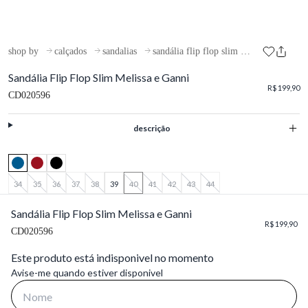
shop by
calçados
sandalias
sandália flip flop slim melissa e ganni
Sandália Flip Flop Slim Melissa e Ganni
R$ 199,90
CD020596
descrição
34
35
36
37
38
39
40
41
42
43
44
Sandália Flip Flop Slim Melissa e Ganni
R$ 199,90
CD020596
Este produto está indisponivel no momento
Avise-me quando estiver disponivel