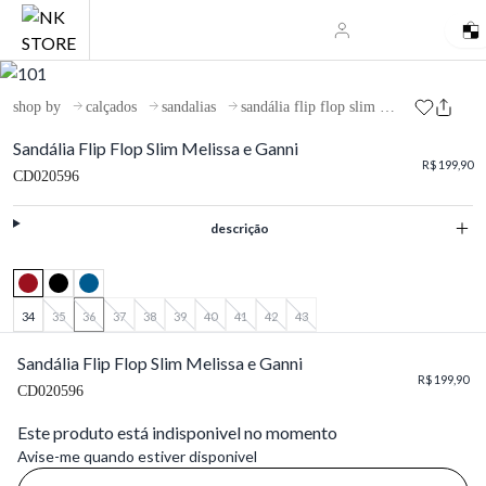
shop by
calçados
sandalias
sandália flip flop slim melissa e ganni
Sandália Flip Flop Slim Melissa e Ganni
R$ 199,90
CD020596
descrição
34
35
36
37
38
39
40
41
42
43
Sandália Flip Flop Slim Melissa e Ganni
R$ 199,90
CD020596
Este produto está indisponivel no momento
Avise-me quando estiver disponivel