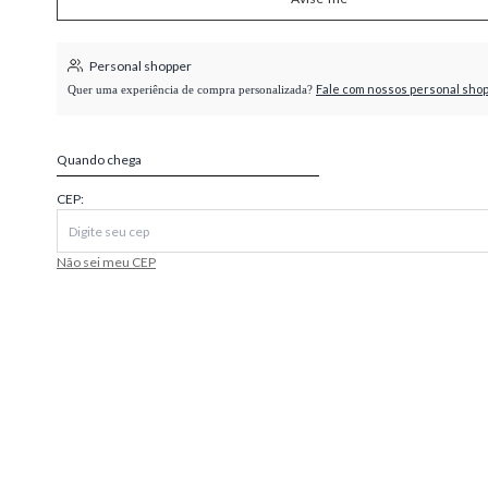
higienópolis
Personal shopper
Fale com nossos personal sho
Quer uma experiência de compra personalizada?
Quando chega
CEP:
Não sei meu CEP