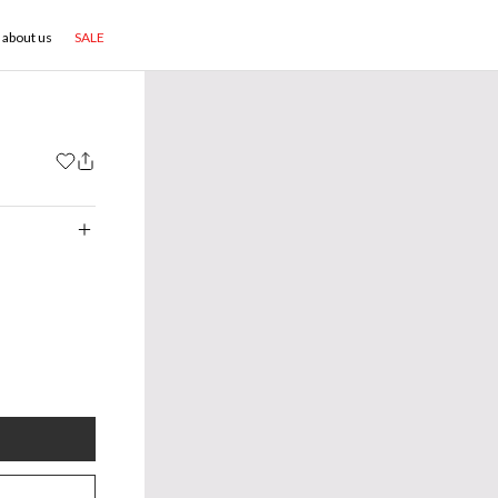
about us
SALE