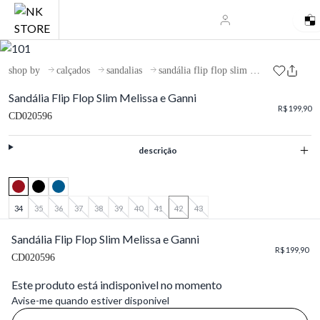
shop by
calçados
sandalias
sandália flip flop slim melissa e ganni
Sandália Flip Flop Slim Melissa e Ganni
R$ 199,90
CD020596
descrição
34
35
36
37
38
39
40
41
42
43
Sandália Flip Flop Slim Melissa e Ganni
R$ 199,90
CD020596
Este produto está indisponivel no momento
Avise-me quando estiver disponivel