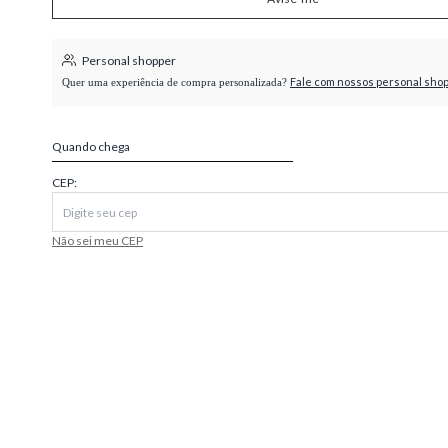
higienópolis
Personal shopper
Fale com nossos personal sho
Quer uma experiência de compra personalizada?
Quando chega
CEP:
Não sei meu CEP