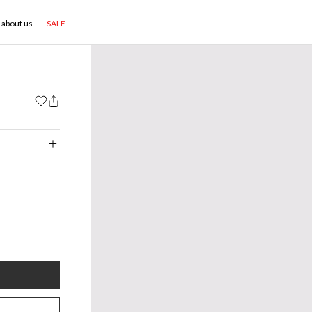
about us
SALE