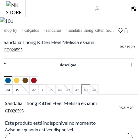
shop by
calçados
sandalias
sandália thong kitten heel melissa e ganni
Sandália Thong Kitten Heel Melissa e Ganni
R$ 319,90
CD020595
descrição
34
35
36
37
38
39
40
41
42
43
44
Sandália Thong Kitten Heel Melissa e Ganni
R$ 319,90
CD020595
Este produto está indisponivel no momento
Avise-me quando estiver disponivel