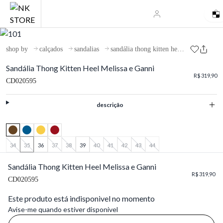
shop by
calçados
sandalias
sandália thong kitten heel melissa e ganni
Sandália Thong Kitten Heel Melissa e Ganni
R$ 319,90
CD020595
descrição
34
35
36
37
38
39
40
41
42
43
44
Sandália Thong Kitten Heel Melissa e Ganni
R$ 319,90
CD020595
Este produto está indisponivel no momento
Avise-me quando estiver disponivel