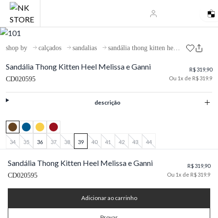
shop by
calçados
sandalias
sandália thong kitten heel melissa e ganni
Sandália Thong Kitten Heel Melissa e Ganni
R$ 319,90
Ou 1x de R$ 319.9
CD020595
descrição
34
35
36
37
38
39
40
41
42
43
44
Sandália Thong Kitten Heel Melissa e Ganni
R$ 319,90
Ou 1x de R$ 319.9
CD020595
Adicionar ao carrinho
Provar