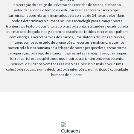
no coração do design do universo das corridas de carros, alinhado à
velocidade, onde o tempo e a estrutura se desdobram para romper
barreiras, nasceu nk rush. inspirados pela corrida de 24 horas de Le Mans,
onde a determinação humana se une à tecnologia para alcançar novas
fronteiras. a textura do asfalto, a coloração da brita, e a bandeira quadriculada
que marca a chegada, nos guiaram na escolha de tecidos e cores que pulsam
com energia. a aerodinâmica dos carros, uma sinfonia de linhas e curvas,
influenciou nosso estudo de proporções, recortes e grafismo. o que nos
moveu foi a busca humana pela criação de novas perspectivas, como forma
de superação. o desejo de alcançar lugares antes inimagináveis, de romper
barreiras. foi esse espírito que nos inspirou a criar um universo potente,
sensível e cuidadoso em todas as escolhas. nk rush é mais do que uma
coleção de roupas, é uma declaração de intenções, e um tributo à capacidade
humana de superar.