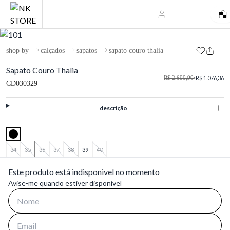
shop by
calçados
sapatos
sapato couro thalia
Sapato Couro Thalia
R$ 2.690,90
•
R$ 1.076,36
CD030329
descrição
34
35
36
37
38
39
40
Este produto está indisponivel no momento
Avise-me quando estiver disponivel