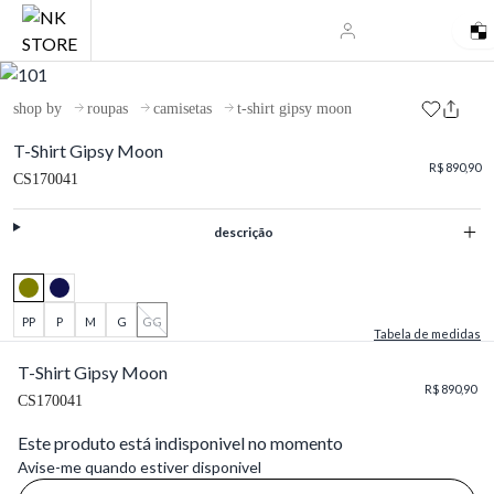
shop by
roupas
camisetas
t-shirt gipsy moon
T-Shirt Gipsy Moon
R$ 890,90
CS170041
descrição
PP
P
M
G
GG
Tabela de medidas
T-Shirt Gipsy Moon
R$ 890,90
CS170041
Este produto está indisponivel no momento
Avise-me quando estiver disponivel