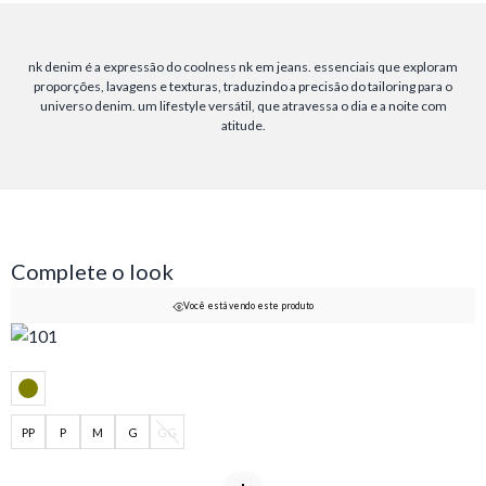
nk denim é a expressão do coolness nk em jeans. essenciais que exploram
proporções, lavagens e texturas, traduzindo a precisão do tailoring para o
universo denim. um lifestyle versátil, que atravessa o dia e a noite com
atitude.
Complete o look
Você está vendo este produto
PP
P
M
G
GG