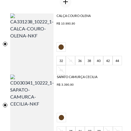
CALÇA COURO OLENA
R$ 10.990,90
32
34
36
38
40
42
44
46
SAPATO CAMURÇA CECILIA
R$ 3.390,90