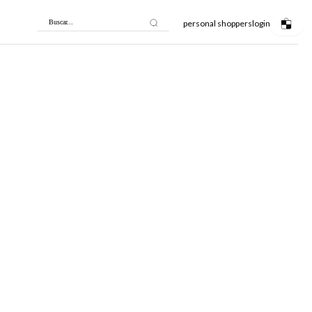
personal shoppers
login
Buscar...