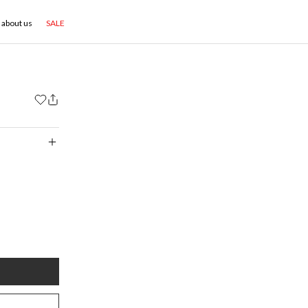
about us
SALE