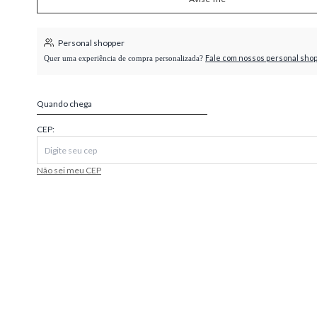
higienópolis
Personal shopper
Fale com nossos personal sho
Quer uma experiência de compra personalizada?
Quando chega
CEP:
Não sei meu CEP