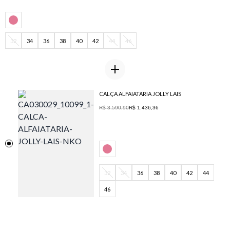
32
34
36
38
40
42
44
46
CALÇA ALFAIATARIA JOLLY LAIS
R$ 3.590,90
R$ 1.436,36
32
34
36
38
40
42
44
46