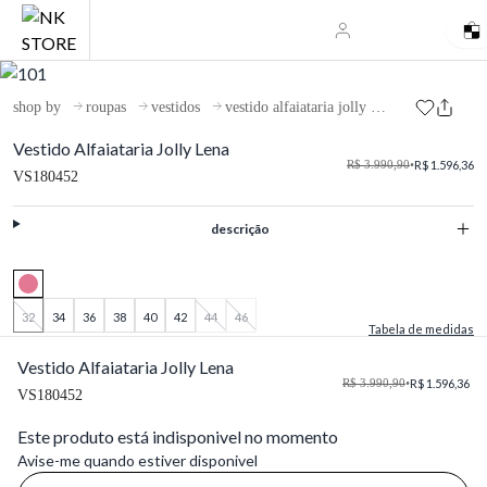
shop by
roupas
vestidos
vestido alfaiataria jolly lena
Vestido Alfaiataria Jolly Lena
R$ 3.990,90
•
R$ 1.596,36
VS180452
descrição
32
34
36
38
40
42
44
46
Tabela de medidas
Vestido Alfaiataria Jolly Lena
R$ 3.990,90
•
R$ 1.596,36
VS180452
Este produto está indisponivel no momento
Avise-me quando estiver disponivel