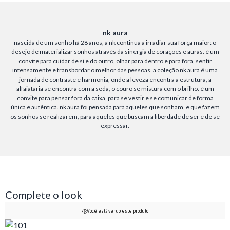
nk aura
nascida de um sonho há 28 anos, a nk continua a irradiar sua força maior: o
desejo de materializar sonhos através da sinergia de corações e auras. é um
convite para cuidar de si e do outro, olhar para dentro e para fora, sentir
intensamente e transbordar o melhor das pessoas. a coleção nk aura é uma
jornada de contraste e harmonia, onde a leveza encontra a estrutura, a
alfaiataria se encontra com a seda, o couro se mistura com o brilho. é um
convite para pensar fora da caixa, para se vestir e se comunicar de forma
única e autêntica. nk aura foi pensada para aqueles que sonham, e que fazem
os sonhos se realizarem, para aqueles que buscam a liberdade de ser e de se
expressar.
Complete o look
Você está vendo este produto