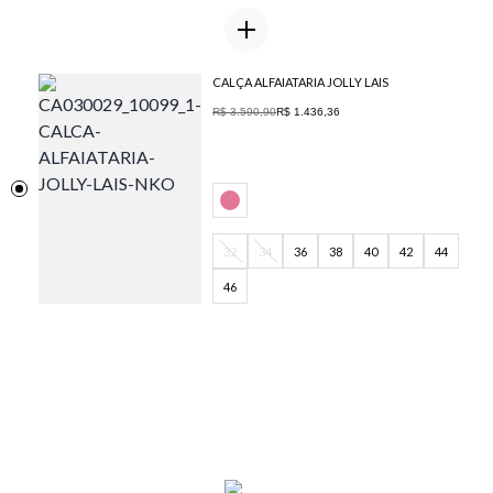
CALÇA ALFAIATARIA JOLLY LAIS
R$ 3.590,90
R$ 1.436,36
32
34
36
38
40
42
44
46