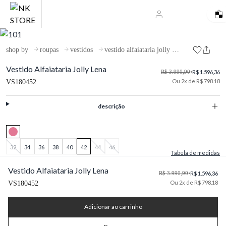
shop by
roupas
vestidos
vestido alfaiataria jolly lena
Vestido Alfaiataria Jolly Lena
R$ 3.990,90
•
R$ 1.596,36
Ou 2x de R$ 798.18
VS180452
descrição
32
34
36
38
40
42
44
46
Tabela de medidas
Vestido Alfaiataria Jolly Lena
R$ 3.990,90
•
R$ 1.596,36
Ou 2x de R$ 798.18
VS180452
Adicionar ao carrinho