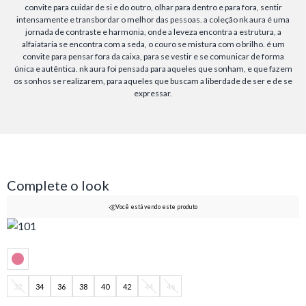
convite para cuidar de si e do outro, olhar para dentro e para fora, sentir
intensamente e transbordar o melhor das pessoas. a coleção nk aura é uma
jornada de contraste e harmonia, onde a leveza encontra a estrutura, a
alfaiataria se encontra com a seda, o couro se mistura com o brilho. é um
convite para pensar fora da caixa, para se vestir e se comunicar de forma
única e autêntica. nk aura foi pensada para aqueles que sonham, e que fazem
os sonhos se realizarem, para aqueles que buscam a liberdade de ser e de se
expressar.
Complete o look
Você está vendo este produto
32
34
36
38
40
42
44
46