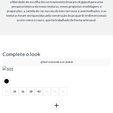
a liberdade de escolha desse movimento levaram nk gypset para uma
pesquisa intensa de novas texturas, novas propostas modelagens e
proporções. a cartela de cor nasceu de tons terrosos e avermelhados, e as
texturas foram enriquecidas pela construção de jacquards tridimensionais
assim como o couro, que foi trabalhado de forma artesanal.
Complete o look
Você está vendo este produto
32
34
36
38
40
42
44
46