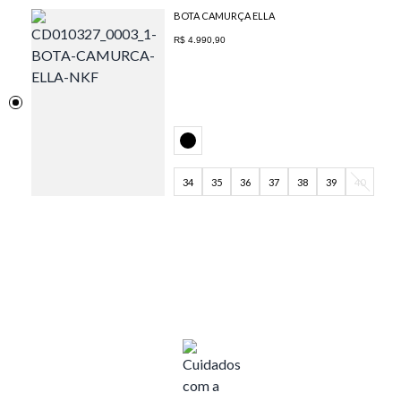
BOTA CAMURÇA ELLA
R$ 4.990,90
34
35
36
37
38
39
40