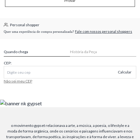
Provar
Personal shopper
Fale com nossos personal shoppers
Quer uma experiência de compra personalizada?
Quando chega
História da Peça
CEP:
Calcular
Não sei meu CEP
o movimento gypset relacionava a arte, a música, a poesia, o lifestyle e a
moda de forma orgânica, onde os cenários e paisagens influenciavam e nos
transportavam, de forma poética, às inspirações e à forma de viver. a leveza e