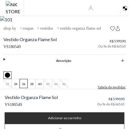
shop by
roupas
vestidos
vestido organza flame sol
Vestido Organza Flame Sol
R$ 5.990,90
Ou 9x de R$ 665.65
VS180549
descrição
32
34
36
38
40
42
44
46
Tabela de medidas
Vestido Organza Flame Sol
R$ 5.990,90
Ou 9x de R$ 665.65
VS180549
Adicionar ao carrinho