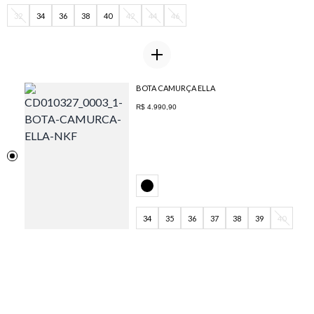
32
34
36
38
40
42
44
46
BOTA CAMURÇA ELLA
R$ 4.990,90
34
35
36
37
38
39
40