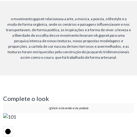
o movimento gypset relacionava a arte, a música, a poesia, o lifestyle e a
moda de forma orgânica, onde os cenários e paisagens influenciavam e nos
transportavam, de forma poética, às inspirações e à forma de viver. a leveza e
a liberdade de escolha desse movimento levaram nk gypset para uma
pesquisa intensa de novas texturas, novas propostas modelagens e
proporções. a cartela de cor nasceu de tons terrosos e avermelhados, e as
texturas foram enriquecidas pela construção de jacquards tridimensionais
assim como o couro, que foi trabalhado de forma artesanal.
Complete o look
Você está vendo este produto