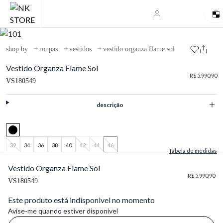
shop by
roupas
vestidos
vestido organza flame sol
Vestido Organza Flame Sol
R$ 5.990,90
VS180549
descrição
32
34
36
38
40
42
44
46
Tabela de medidas
Vestido Organza Flame Sol
R$ 5.990,90
VS180549
Este produto está indisponivel no momento
Avise-me quando estiver disponivel