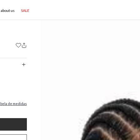
about us
SALE
abela de medidas