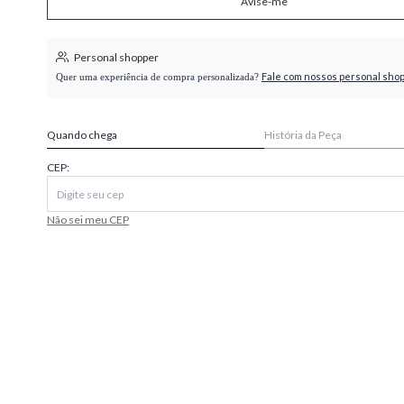
Avise-me
higienópolis
Personal shopper
Fale com nossos personal sho
Quer uma experiência de compra personalizada?
Quando chega
História da Peça
CEP:
Não sei meu CEP