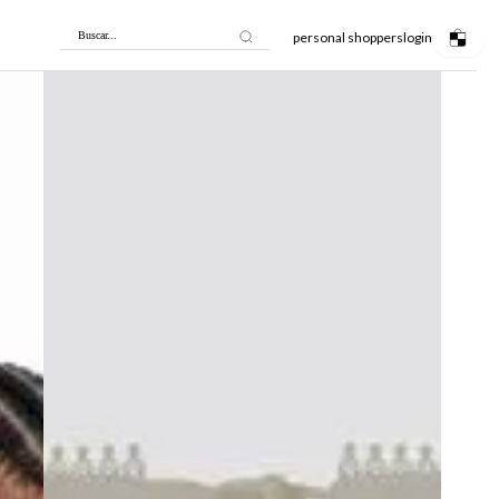
personal shoppers
login
Buscar...