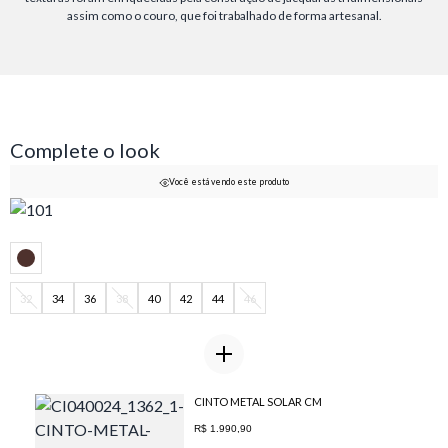
assim como o couro, que foi trabalhado de forma artesanal.
Complete o look
Você está vendo este produto
32
34
36
38
40
42
44
46
CINTO METAL SOLAR CM
R$ 1.990,90