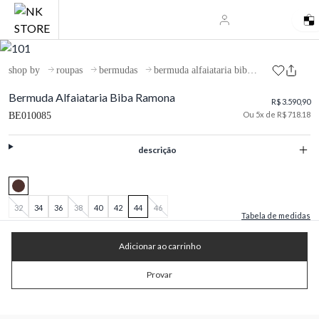
shop by
roupas
bermudas
bermuda alfaiataria biba ramona
Bermuda Alfaiataria Biba Ramona
R$ 3.590,90
Ou 5x de R$ 718.18
BE010085
descrição
32
34
36
38
40
42
44
46
Tabela de medidas
Adicionar ao carrinho
Provar