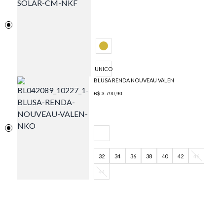
UNICO
BLUSA RENDA NOUVEAU VALEN
R$ 3.790,90
32
34
36
38
40
42
46
44