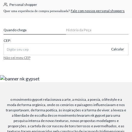
Personal shopper
Fale com nossos personal shoppers
Quer uma experiência de compra personalizada?
Quando chega
História da Peça
CEP:
Calcular
Não sei meu CEP
o movimento gypset relacionava a arte, a música, a poesia, o lifestyle e a
moda de forma orgânica, onde os cenários e paisagens influenciavam e nos
transportavam, de forma poética, às inspirações e à forma de viver. a leveza e
a liberdade de escolha desse movimento levaram nk gypset para uma
pesquisa intensa de novas texturas, novas propostas modelagens e
proporções. a cartela de cor nasceu de tons terrosos e avermelhados, e as
texturas foram enriquecidas pela construção de jacquards tridimensionais