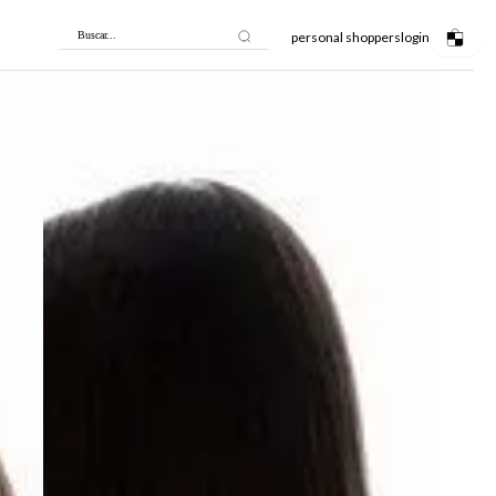
personal shoppers
login
Buscar...