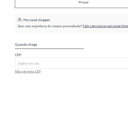
Provar
higienópolis
Personal shopper
Fale com nossos personal sho
Quer uma experiência de compra personalizada?
Quando chega
CEP:
Não sei meu CEP