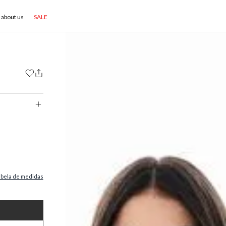
about us
SALE
abela de medidas