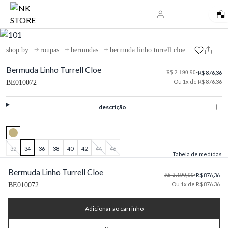
shop by
roupas
bermudas
bermuda linho turrell cloe
Bermuda Linho Turrell Cloe
R$ 2.190,90
•
R$ 876,36
Ou 1x de R$ 876.36
BE010072
descrição
32
34
36
38
40
42
44
46
Tabela de medidas
Bermuda Linho Turrell Cloe
R$ 2.190,90
•
R$ 876,36
Ou 1x de R$ 876.36
BE010072
Adicionar ao carrinho