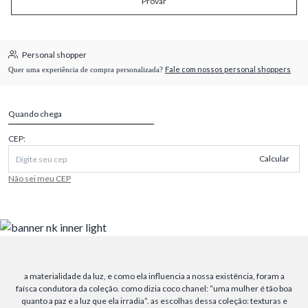
Provar
Personal shopper
Fale com nossos personal shoppers
Quer uma experiência de compra personalizada?
Quando chega
CEP:
Calcular
Não sei meu CEP
a materialidade da luz, e como ela influencia a nossa existência, foram a
faísca condutora da coleção. como dizia coco chanel: “uma mulher é tão boa
quanto a paz e a luz que ela irradia”. as escolhas dessa coleção: texturas e