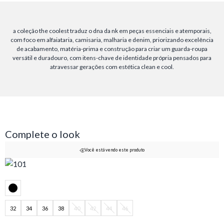
a coleção the coolest traduz o dna da nk em peças essenciais e atemporais,
com foco em alfaiataria, camisaria, malharia e denim, priorizando excelência
de acabamento, matéria-prima e construção para criar um guarda-roupa
versátil e duradouro, com itens-chave de identidade própria pensados para
atravessar gerações com estética clean e cool.
Complete o look
Você está vendo este produto
32
34
36
38
40
42
44
46