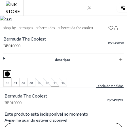
shop by
roupas
bermudas
bermuda the coolest
Bermuda The Coolest
R$ 2.490,90
BE010090
descrição
32
34
36
38
40
42
44
46
Tabela de medidas
Bermuda The Coolest
R$ 2.490,90
BE010090
Este produto está indisponivel no momento
Avise-me quando estiver disponivel