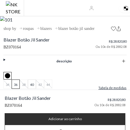
shop by
roupas
blazers
blazer botão jil sander
Blazer Botão Jil Sander
R$ 28.820,80
Ou 10x de R$ 2882.08
BZ070164
descrição
34
36
38
40
42
44
Tabela de medidas
Blazer Botão Jil Sander
R$ 28.820,80
Ou 10x de R$ 2882.08
BZ070164
Adicionar ao carrinho