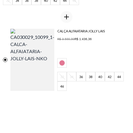
32
34
36
38
40
42
44
46
CALÇA ALFAIATARIA JOLLY LAIS
R$ 3.590,90
R$ 1.436,36
32
34
36
38
40
42
44
46