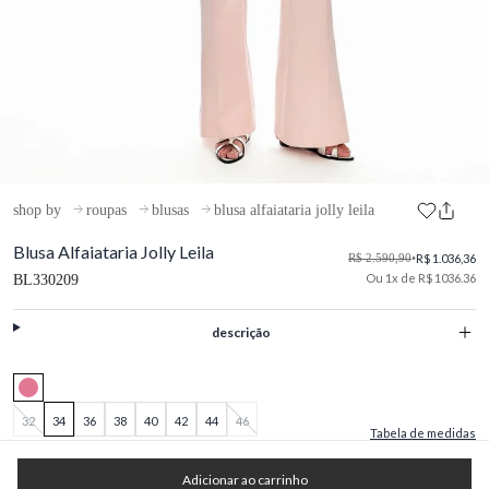
shop by
roupas
blusas
blusa alfaiataria jolly leila
Blusa Alfaiataria Jolly Leila
R$ 2.590,90
•
R$ 1.036,36
Ou 1x de R$ 1036.36
BL330209
descrição
32
34
36
38
40
42
44
46
Tabela de medidas
Adicionar ao carrinho