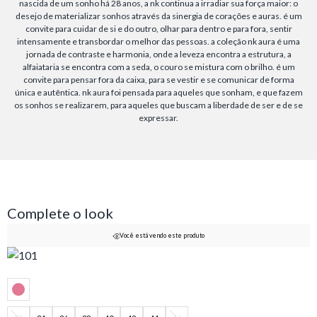
nascida de um sonho há 28 anos, a nk continua a irradiar sua força maior: o
desejo de materializar sonhos através da sinergia de corações e auras. é um
convite para cuidar de si e do outro, olhar para dentro e para fora, sentir
intensamente e transbordar o melhor das pessoas. a coleção nk aura é uma
jornada de contraste e harmonia, onde a leveza encontra a estrutura, a
alfaiataria se encontra com a seda, o couro se mistura com o brilho. é um
convite para pensar fora da caixa, para se vestir e se comunicar de forma
única e autêntica. nk aura foi pensada para aqueles que sonham, e que fazem
os sonhos se realizarem, para aqueles que buscam a liberdade de ser e de se
expressar.
Complete o look
Você está vendo este produto