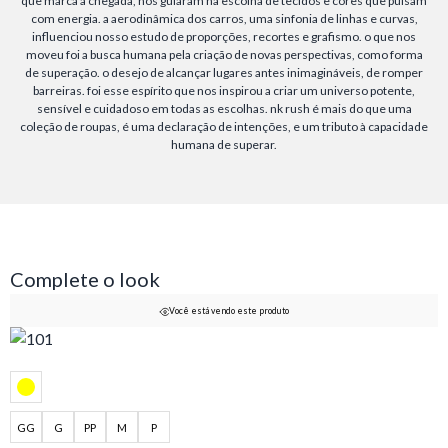
que marca a chegada, nos guiaram na escolha de tecidos e cores que pulsam
com energia. a aerodinâmica dos carros, uma sinfonia de linhas e curvas,
influenciou nosso estudo de proporções, recortes e grafismo. o que nos
moveu foi a busca humana pela criação de novas perspectivas, como forma
de superação. o desejo de alcançar lugares antes inimagináveis, de romper
barreiras. foi esse espírito que nos inspirou a criar um universo potente,
sensível e cuidadoso em todas as escolhas. nk rush é mais do que uma
coleção de roupas, é uma declaração de intenções, e um tributo à capacidade
humana de superar.
Complete o look
Você está vendo este produto
GG
G
PP
M
P