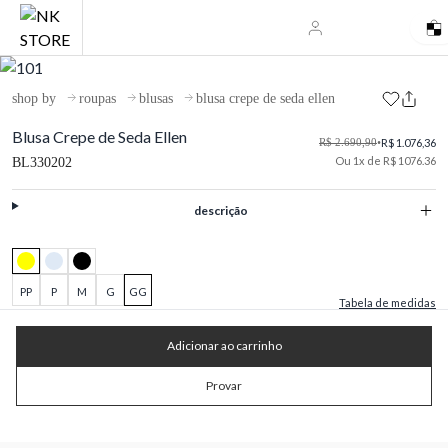
shop by
roupas
blusas
blusa crepe de seda ellen
Blusa Crepe de Seda Ellen
R$ 2.690,90
•
R$ 1.076,36
Ou 1x de R$ 1076.36
BL330202
descrição
PP
P
M
G
GG
Tabela de medidas
Adicionar ao carrinho
Provar