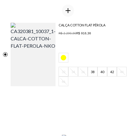
CALÇA COTTON FLAT PÉROLA
R$ 2.290,90
R$ 916,36
32
34
36
38
40
42
44
46