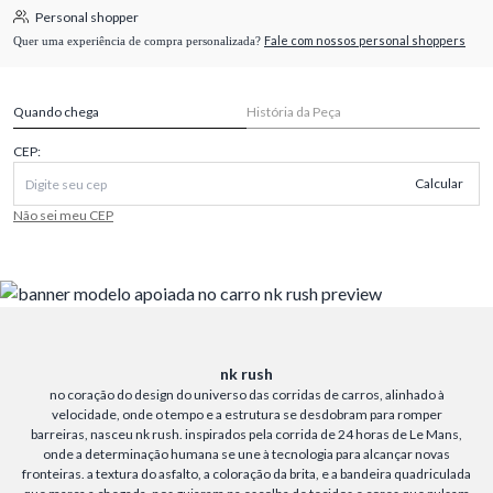
Personal shopper
Fale com nossos personal shoppers
Quer uma experiência de compra personalizada?
Quando chega
História da Peça
CEP:
Calcular
Não sei meu CEP
nk rush
no coração do design do universo das corridas de carros, alinhado à
velocidade, onde o tempo e a estrutura se desdobram para romper
barreiras, nasceu nk rush. inspirados pela corrida de 24 horas de Le Mans,
onde a determinação humana se une à tecnologia para alcançar novas
fronteiras. a textura do asfalto, a coloração da brita, e a bandeira quadriculada