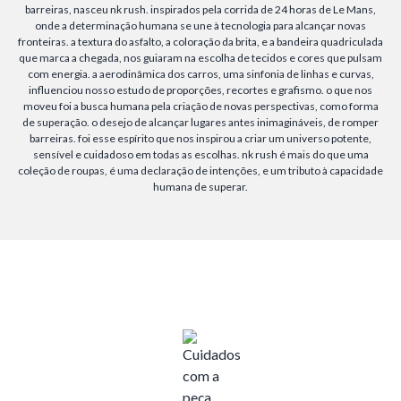
barreiras, nasceu nk rush. inspirados pela corrida de 24 horas de Le Mans,
onde a determinação humana se une à tecnologia para alcançar novas
fronteiras. a textura do asfalto, a coloração da brita, e a bandeira quadriculada
que marca a chegada, nos guiaram na escolha de tecidos e cores que pulsam
com energia. a aerodinâmica dos carros, uma sinfonia de linhas e curvas,
influenciou nosso estudo de proporções, recortes e grafismo. o que nos
moveu foi a busca humana pela criação de novas perspectivas, como forma
de superação. o desejo de alcançar lugares antes inimagináveis, de romper
barreiras. foi esse espírito que nos inspirou a criar um universo potente,
sensível e cuidadoso em todas as escolhas. nk rush é mais do que uma
coleção de roupas, é uma declaração de intenções, e um tributo à capacidade
humana de superar.