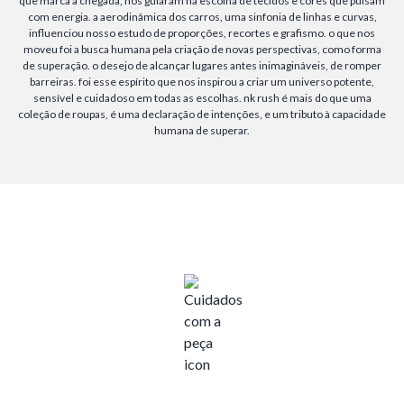
que marca a chegada, nos guiaram na escolha de tecidos e cores que pulsam
com energia. a aerodinâmica dos carros, uma sinfonia de linhas e curvas,
influenciou nosso estudo de proporções, recortes e grafismo. o que nos
moveu foi a busca humana pela criação de novas perspectivas, como forma
de superação. o desejo de alcançar lugares antes inimagináveis, de romper
barreiras. foi esse espírito que nos inspirou a criar um universo potente,
sensível e cuidadoso em todas as escolhas. nk rush é mais do que uma
coleção de roupas, é uma declaração de intenções, e um tributo à capacidade
humana de superar.