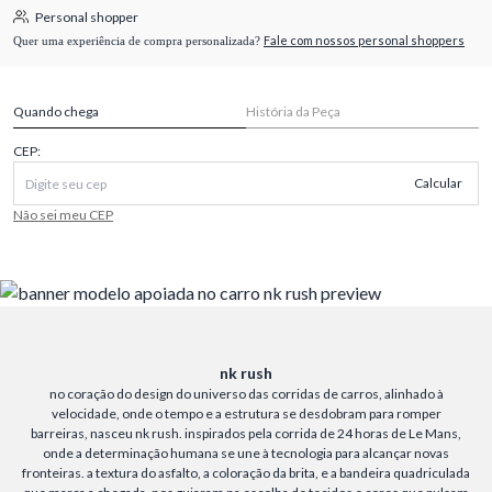
Personal shopper
Fale com nossos personal shoppers
Quer uma experiência de compra personalizada?
Quando chega
História da Peça
CEP:
Calcular
Não sei meu CEP
nk rush
no coração do design do universo das corridas de carros, alinhado à
velocidade, onde o tempo e a estrutura se desdobram para romper
barreiras, nasceu nk rush. inspirados pela corrida de 24 horas de Le Mans,
onde a determinação humana se une à tecnologia para alcançar novas
fronteiras. a textura do asfalto, a coloração da brita, e a bandeira quadriculada