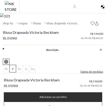
shop by
roupas
blusas
blusa drapeada victoria beckham
Blusa Drapeada Victoria Beckham
R$ 5.960,80
Ou 9x de R$ 662.31
BL050968
descrição
PP
P
M
G
GG
Tabela de medidas
Blusa Drapeada Victoria Beckham
R$ 5.960,80
Ou 9x de R$ 662.31
BL050968
Adicionar ao carrinho