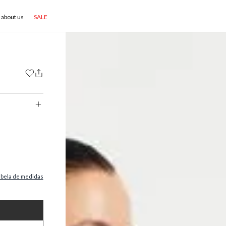
about us
SALE
abela de medidas