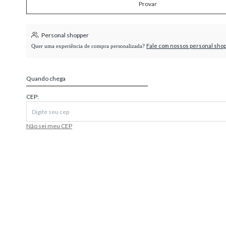
Provar
higienópolis
Personal shopper
Fale com nossos personal sho
Quer uma experiência de compra personalizada?
Quando chega
CEP:
Não sei meu CEP