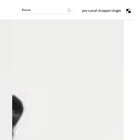
personal shoppers
login
Buscar...