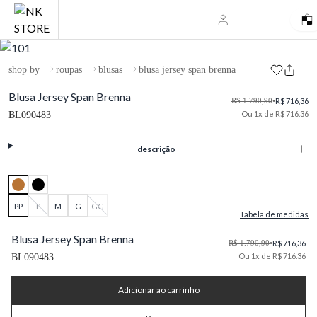
shop by
roupas
blusas
blusa jersey span brenna
Blusa Jersey Span Brenna
R$ 1.790,90
•
R$ 716,36
Ou 1x de R$ 716.36
BL090483
descrição
PP
P
M
G
GG
Tabela de medidas
Blusa Jersey Span Brenna
R$ 1.790,90
•
R$ 716,36
Ou 1x de R$ 716.36
BL090483
Adicionar ao carrinho