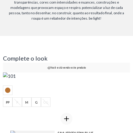
transparências, cores com intensidades e nuances, construções e
modelagens que provocam espaço e respiro. potencializar a luz de cada
pessoa, tanto no desenhar, no construir, quanto ao resultado final, onde a
roupa é um rebatedor de intenções. be light!
Complete o look
Você está vendo este produto
PP
P
M
G
GG
SAIA JERSEY SPAN BLUE