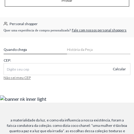
Provar
Personal shopper
Fale com nossos personal shoppers
Quer uma experiência de compra personalizada?
Quando chega
História da Peça
CEP:
Calcular
Não sei meu CEP
a materialidade da luz, e como ela influencia a nossa existência, foram a
faísca condutora da coleção. como dizia coco chanel: “uma mulher é tão boa
quanto a paz e a luz que ela irradia”. as escolhas dessa coleção: texturas e