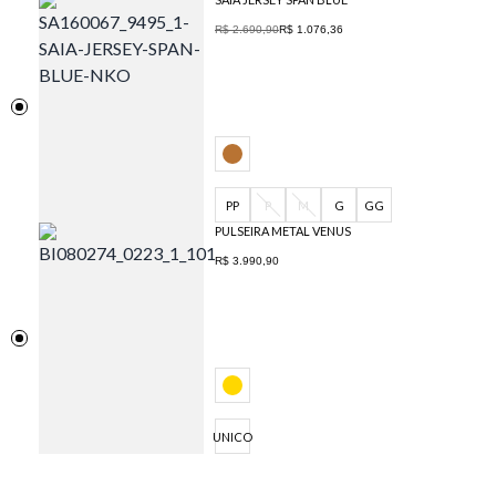
R$ 2.690,90
R$ 1.076,36
PP
P
M
G
GG
PULSEIRA METAL VENUS
R$ 3.990,90
UNICO