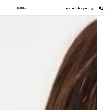
personal shoppers
login
Buscar...