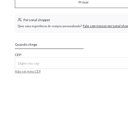
Provar
higienópolis
Personal shopper
Fale com nossos personal sho
Quer uma experiência de compra personalizada?
Quando chega
CEP:
Não sei meu CEP