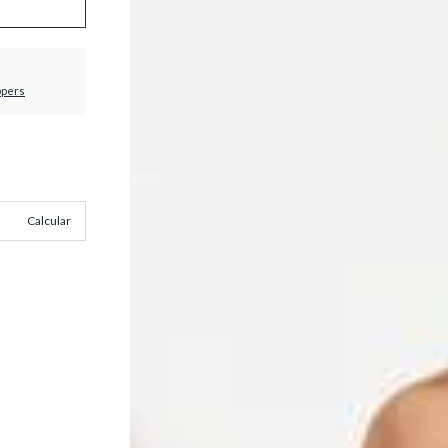
ppers
Calcular