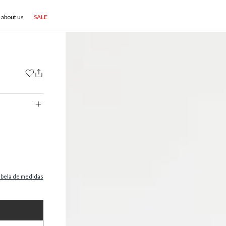
about us
SALE
abela de medidas