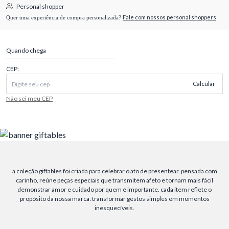
Personal shopper
Fale com nossos personal shoppers
Quer uma experiência de compra personalizada?
Quando chega
CEP:
Calcular
Não sei meu CEP
a coleção giftables foi criada para celebrar o ato de presentear. pensada com
carinho, reúne peças especiais que transmitem afeto e tornam mais fácil
demonstrar amor e cuidado por quem é importante. cada item reflete o
propósito da nossa marca: transformar gestos simples em momentos
inesquecíveis.