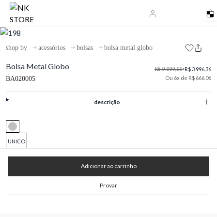
shop by
acessórios
bolsas
bolsa metal globo
Bolsa Metal Globo
R$ 9.990,90
•
R$ 3.996,36
Ou 6x de R$ 666.06
BA020005
descrição
UNICO
Adicionar ao carrinho
Provar