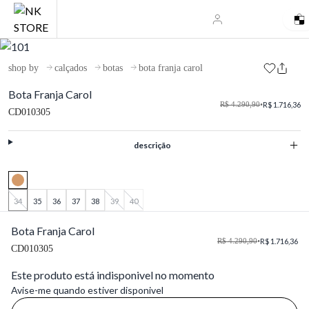
shop by
calçados
botas
bota franja carol
Bota Franja Carol
R$ 4.290,90
•
R$ 1.716,36
CD010305
descrição
34
35
36
37
38
39
40
Bota Franja Carol
R$ 4.290,90
•
R$ 1.716,36
CD010305
Este produto está indisponivel no momento
Avise-me quando estiver disponivel