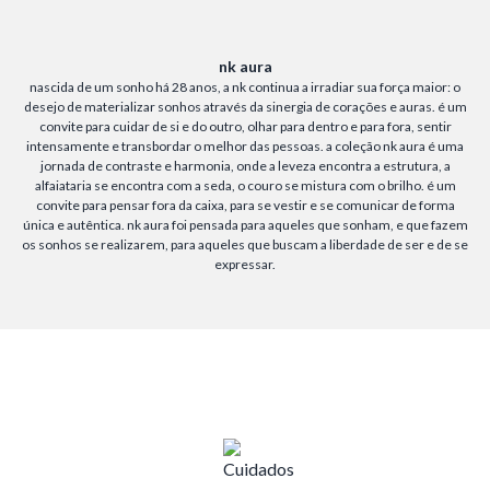
nk aura
nascida de um sonho há 28 anos, a nk continua a irradiar sua força maior: o
desejo de materializar sonhos através da sinergia de corações e auras. é um
convite para cuidar de si e do outro, olhar para dentro e para fora, sentir
intensamente e transbordar o melhor das pessoas. a coleção nk aura é uma
jornada de contraste e harmonia, onde a leveza encontra a estrutura, a
alfaiataria se encontra com a seda, o couro se mistura com o brilho. é um
convite para pensar fora da caixa, para se vestir e se comunicar de forma
única e autêntica. nk aura foi pensada para aqueles que sonham, e que fazem
os sonhos se realizarem, para aqueles que buscam a liberdade de ser e de se
expressar.