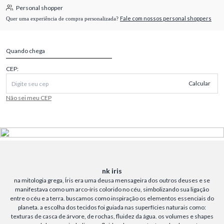
Personal shopper
Fale com nossos personal shoppers
Quer uma experiência de compra personalizada?
Quando chega
CEP:
Calcular
Não sei meu CEP
nk iris
na mitologia grega, Íris era uma deusa mensageira dos outros deuses e se
manifestava como um arco-íris colorido no céu, simbolizando sua ligação
entre o céu e a terra. buscamos como inspiração os elementos essenciais do
planeta. a escolha dos tecidos foi guiada nas superfícies naturais como:
texturas de casca de árvore, de rochas, fluidez da água. os volumes e shapes