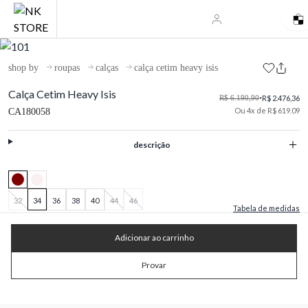
shop by
roupas
calças
calça cetim heavy isis
Calça Cetim Heavy Isis
R$ 6.190,90
•
R$ 2.476,36
Ou 4x de R$ 619.09
CA180058
descrição
32
34
36
38
40
44
46
Tabela de medidas
Adicionar ao carrinho
Provar