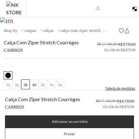
shop by
roupas
calças
calça com ziper stretch courrèges
Calça Com Ziper Stretch Courrèges
R$ 17.460,80
•
R$ 8.730,40
Ou 10x de R$ 873.04
CA880029
34
36
38
40
42
44
46
Tabela de medidas
Calça Com Ziper Stretch Courrèges
R$ 17.460,80
•
R$ 8.730,40
Ou 10x de R$ 873.04
CA880029
Adicionar ao carrinho
Provar