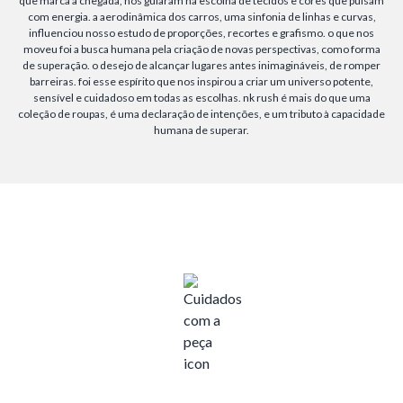
que marca a chegada, nos guiaram na escolha de tecidos e cores que pulsam
com energia. a aerodinâmica dos carros, uma sinfonia de linhas e curvas,
influenciou nosso estudo de proporções, recortes e grafismo. o que nos
moveu foi a busca humana pela criação de novas perspectivas, como forma
de superação. o desejo de alcançar lugares antes inimagináveis, de romper
barreiras. foi esse espírito que nos inspirou a criar um universo potente,
sensível e cuidadoso em todas as escolhas. nk rush é mais do que uma
coleção de roupas, é uma declaração de intenções, e um tributo à capacidade
humana de superar.