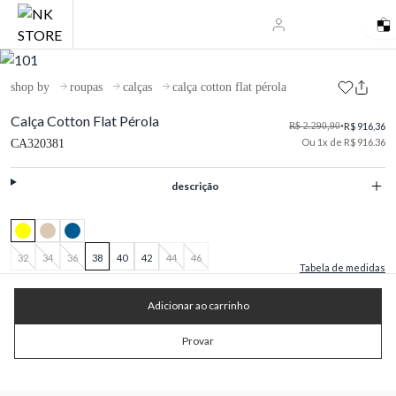
shop by
roupas
calças
calça cotton flat pérola
Calça Cotton Flat Pérola
R$ 2.290,90
•
R$ 916,36
Ou 1x de R$ 916.36
CA320381
descrição
32
34
36
38
40
42
44
46
Tabela de medidas
Adicionar ao carrinho
Provar