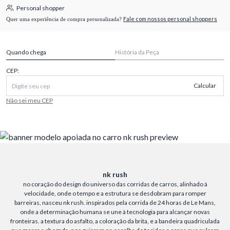
Personal shopper
Fale com nossos personal shoppers
Quer uma experiência de compra personalizada?
Quando chega
História da Peça
CEP:
Calcular
Não sei meu CEP
nk rush
no coração do design do universo das corridas de carros, alinhado à
velocidade, onde o tempo e a estrutura se desdobram para romper
barreiras, nasceu nk rush. inspirados pela corrida de 24 horas de Le Mans,
onde a determinação humana se une à tecnologia para alcançar novas
fronteiras. a textura do asfalto, a coloração da brita, e a bandeira quadriculada