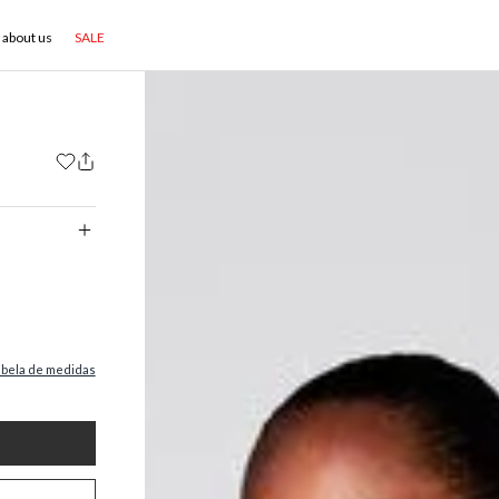
about us
SALE
abela de medidas