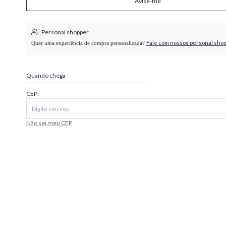
Avise-me
higienópolis
Personal shopper
Fale com nossos personal sho
Quer uma experiência de compra personalizada?
Quando chega
CEP:
Não sei meu CEP