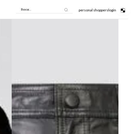
personal shoppers
login
Buscar...