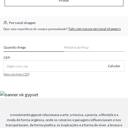
Provar
Personal shopper
Fale com nossos personal shoppers
Quer uma experiência de compra personalizada?
Quando chega
História da Peça
CEP:
Calcular
Não sei meu CEP
o movimento gypset relacionava a arte, a música, a poesia, o lifestyle e a
moda de forma orgânica, onde os cenários e paisagens influenciavam e nos
transportavam, de forma poética, às inspirações e à forma de viver. a leveza e