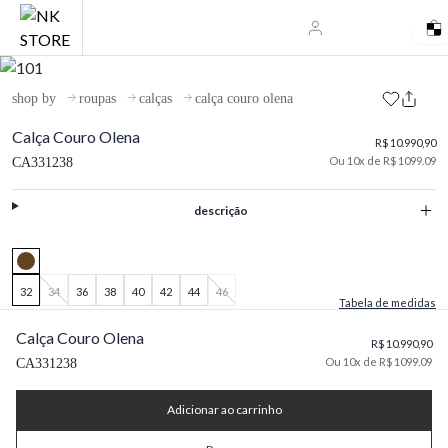
shop by
roupas
calças
calça couro olena
Calça Couro Olena
R$ 10.990,90
Ou 10x de R$ 1099.09
CA331238
descrição
32
34
36
38
40
42
44
46
Tabela de medidas
Calça Couro Olena
R$ 10.990,90
Ou 10x de R$ 1099.09
CA331238
Adicionar ao carrinho