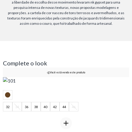
a liberdade de escolha desse movimento levaram nk gypset para uma
pesquisa intensa de novas texturas, novas propostas modelagens e
proporções. a cartela de cor nasceu de tons terrosos e avermelhados, e as
texturas foram enriquecidas pela construção de jacquards tridimensionais
assim como o couro, que foi trabalhado de forma artesanal.
Complete o look
Você está vendo este produto
32
34
36
38
40
42
44
46