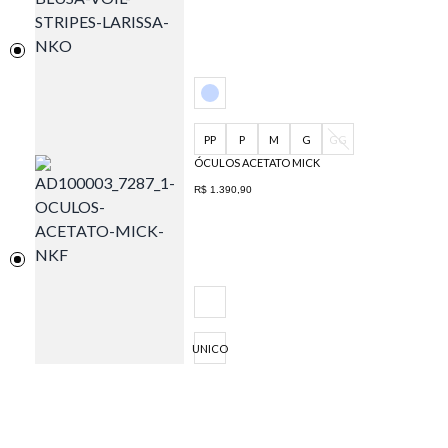
PP
P
M
G
GG
ÓCULOS ACETATO MICK
R$ 1.390,90
UNICO