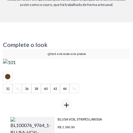
assim como o couro, que foi trabalhado de forma artesanal.
Complete o look
Você está vendo este produto
32
34
36
38
40
42
44
46
BLUSA VOIL STRIPES LARISSA
R$ 2.390,90