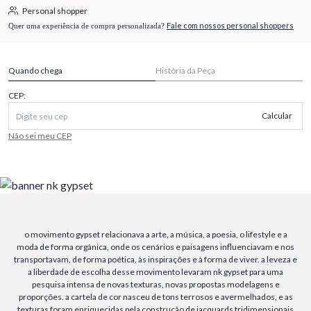
Personal shopper
Fale com nossos personal shoppers
Quer uma experiência de compra personalizada?
Quando chega
História da Peça
CEP:
Calcular
Não sei meu CEP
o movimento gypset relacionava a arte, a música, a poesia, o lifestyle e a
moda de forma orgânica, onde os cenários e paisagens influenciavam e nos
transportavam, de forma poética, às inspirações e à forma de viver. a leveza e
a liberdade de escolha desse movimento levaram nk gypset para uma
pesquisa intensa de novas texturas, novas propostas modelagens e
proporções. a cartela de cor nasceu de tons terrosos e avermelhados, e as
texturas foram enriquecidas pela construção de jacquards tridimensionais