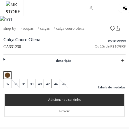
shop by
roupas
calças
calça couro olena
Calça Couro Olena
R$ 10.990,90
Ou 10x de R$ 1099.09
CA331238
descrição
32
34
36
38
40
42
44
46
Tabela de medidas
Adicionar ao carrinho
Provar