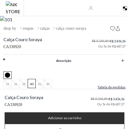
shop by
roupas
calças
calça couro soraya
Calça Couro Soraya
R$ 8.590,90
•
R$ 3.436,36
Ou 5x de R$ 687.27
CA330920
descrição
34
36
38
40
42
44
Tabela de medidas
Calça Couro Soraya
R$ 8.590,90
•
R$ 3.436,36
Ou 5x de R$ 687.27
CA330920
Adicionar ao carrinho