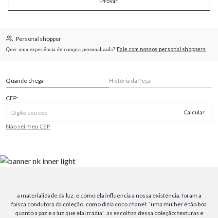
Provar
Personal shopper
Fale com nossos personal shoppers
Quer uma experiência de compra personalizada?
Quando chega
História da Peça
CEP:
Calcular
Não sei meu CEP
a materialidade da luz, e como ela influencia a nossa existência, foram a
faísca condutora da coleção. como dizia coco chanel: “uma mulher é tão boa
quanto a paz e a luz que ela irradia”. as escolhas dessa coleção: texturas e