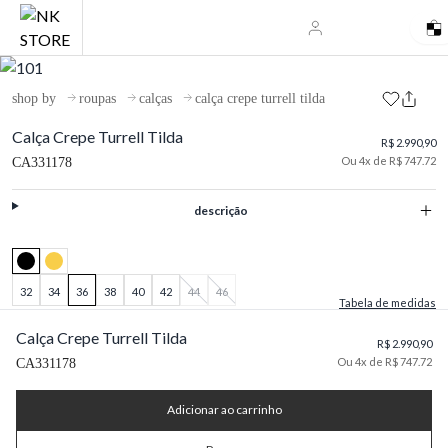
shop by
roupas
calças
calça crepe turrell tilda
Calça Crepe Turrell Tilda
R$ 2.990,90
Ou 4x de R$ 747.72
CA331178
descrição
32
34
36
38
40
42
44
46
Tabela de medidas
Calça Crepe Turrell Tilda
R$ 2.990,90
Ou 4x de R$ 747.72
CA331178
Adicionar ao carrinho