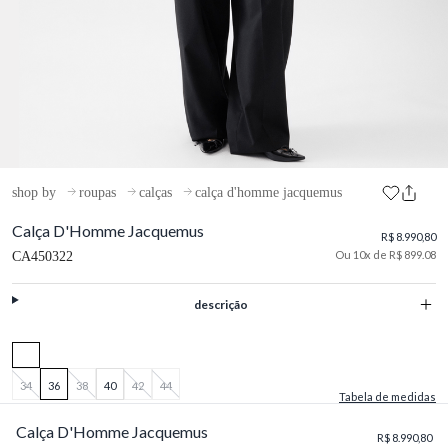
shop by
roupas
calças
calça d'homme jacquemus
Calça D'Homme Jacquemus
R$ 8.990,80
Ou 10x de R$ 899.08
CA450322
descrição
34
36
38
40
42
44
Tabela de medidas
Calça D'Homme Jacquemus
R$ 8.990,80