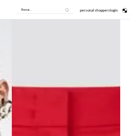
personal shoppers
login
Buscar...