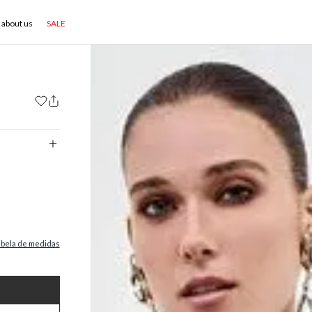
about us
SALE
abela de medidas