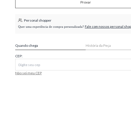
Provar
higienópolis
Personal shopper
Fale com nossos personal sho
Quer uma experiência de compra personalizada?
Quando chega
História da Peça
CEP:
Não sei meu CEP