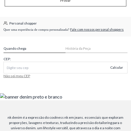
Provar
Personal shopper
Fale com nossos personal shoppers
Quer uma experiência de compra personalizada?
Quando chega
História da Peça
CEP:
Calcular
Não sei meu CEP
nk denim é a expressão do coolness nk em jeans. essenciais que exploram
proporções, lavagens e texturas, traduzindo a precisão do tailoring para o
universo denim. um lifestyle versátil, que atravessa o dia e a noite com