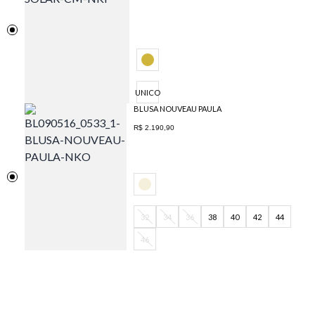
UNICO
BLUSA NOUVEAU PAULA
R$ 2.190,90
32
34
36
38
40
42
44
46