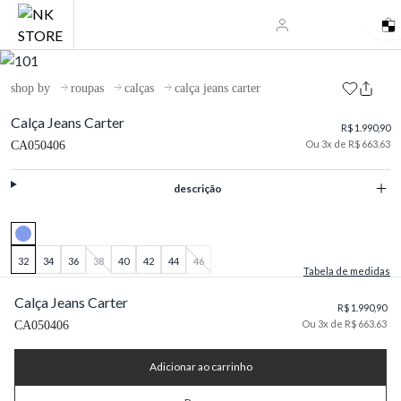
shop by
roupas
calças
calça jeans carter
Calça Jeans Carter
R$ 1.990,90
Ou 3x de R$ 663.63
CA050406
descrição
32
34
36
38
40
42
44
46
Tabela de medidas
Calça Jeans Carter
R$ 1.990,90
Ou 3x de R$ 663.63
CA050406
Adicionar ao carrinho