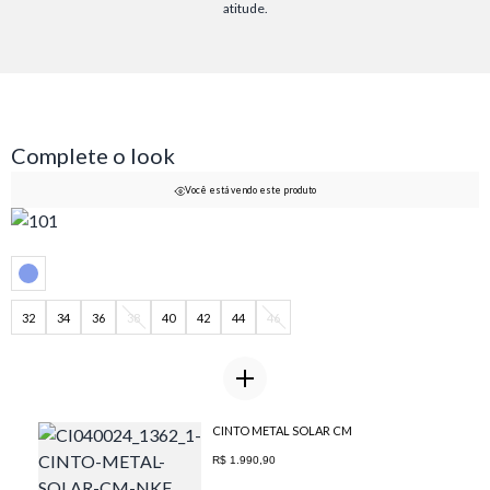
atitude.
Complete o look
Você está vendo este produto
32
34
36
38
40
42
44
46
CINTO METAL SOLAR CM
R$ 1.990,90