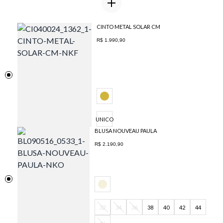
CINTO METAL SOLAR CM
R$ 1.990,90
UNICO
BLUSA NOUVEAU PAULA
R$ 2.190,90
32
34
36
38
40
42
44