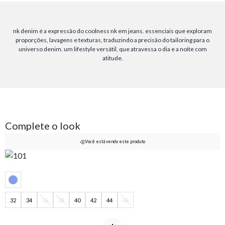
nk denim é a expressão do coolness nk em jeans. essenciais que exploram
proporções, lavagens e texturas, traduzindo a precisão do tailoring para o
universo denim. um lifestyle versátil, que atravessa o dia e a noite com
atitude.
Complete o look
Você está vendo este produto
32
34
36
38
40
42
44
46