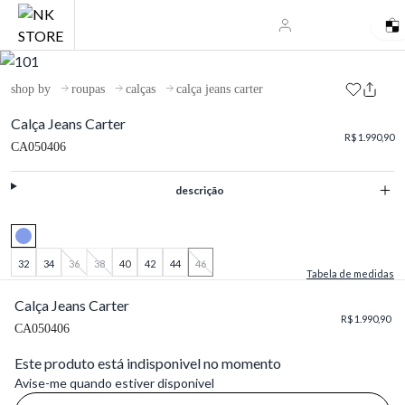
shop by
roupas
calças
calça jeans carter
Calça Jeans Carter
R$ 1.990,90
CA050406
descrição
32
34
36
38
40
42
44
46
Tabela de medidas
Calça Jeans Carter
R$ 1.990,90
CA050406
Este produto está indisponivel no momento
Avise-me quando estiver disponivel