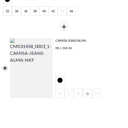
32
34
36
38
40
42
44
46
CAMISA JEANS ALMA
R$ 1.590,90
PP
P
M
G
GG