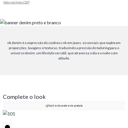
Não sei meu CEP
nk denim é a expressão do coolness nk em jeans. essenciais que exploram
proporções, lavagens e texturas, traduzindo a precisão do tailoring para o
universo denim. um lifestyle versátil, que atravessa o dia e a noite com
atitude.
Complete o look
Você está vendo este produto