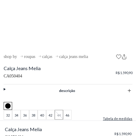
shop by
roupas
calças
calça jeans melia
Calça Jeans Melia
R$ 1.590,90
CA050404
descrição
32
34
36
38
40
42
44
46
Tabela de medidas
Calça Jeans Melia
R$ 1.590,90