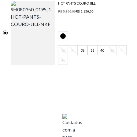
HOT PANTS COURO JILL
R$ 5.390,00
R$ 2.156,00
32
34
36
38
40
42
44
46