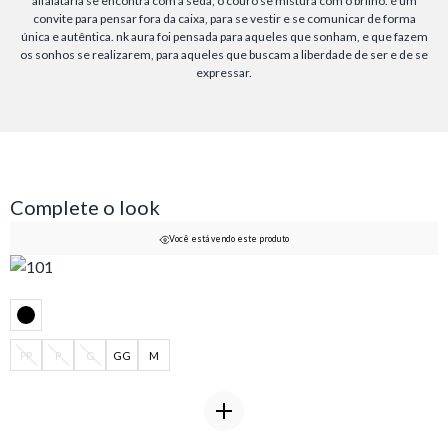
alfaiataria se encontra com a seda, o couro se mistura com o brilho. é um
convite para pensar fora da caixa, para se vestir e se comunicar de forma
única e autêntica. nk aura foi pensada para aqueles que sonham, e que fazem
os sonhos se realizarem, para aqueles que buscam a liberdade de ser e de se
expressar.
Complete o look
Você está vendo este produto
PP
P
G
GG
M