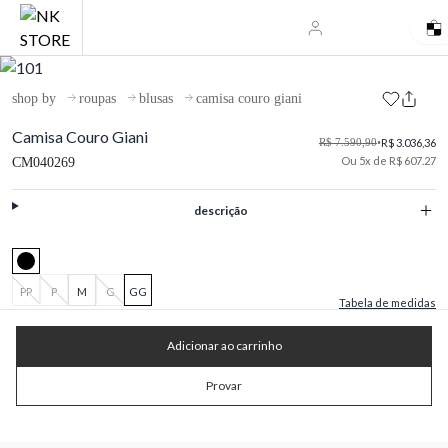
shop by
roupas
blusas
camisa couro giani
Camisa Couro Giani
R$ 7.590,90
•
R$ 3.036,36
Ou 5x de R$ 607.27
CM040269
descrição
PP
P
M
G
GG
Tabela de medidas
Adicionar ao carrinho
Provar