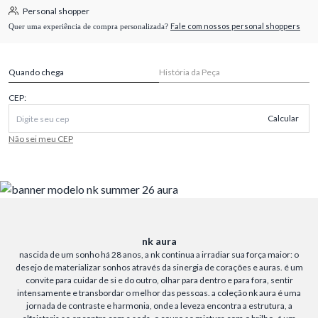
Personal shopper
Fale com nossos personal shoppers
Quer uma experiência de compra personalizada?
Quando chega
História da Peça
CEP:
Calcular
Não sei meu CEP
nk aura
nascida de um sonho há 28 anos, a nk continua a irradiar sua força maior: o
desejo de materializar sonhos através da sinergia de corações e auras. é um
convite para cuidar de si e do outro, olhar para dentro e para fora, sentir
intensamente e transbordar o melhor das pessoas. a coleção nk aura é uma
jornada de contraste e harmonia, onde a leveza encontra a estrutura, a