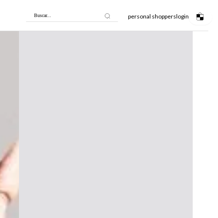
personal shoppers
login
Buscar...