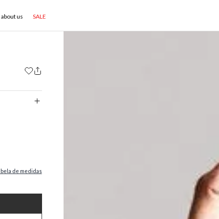
about us
SALE
abela de medidas