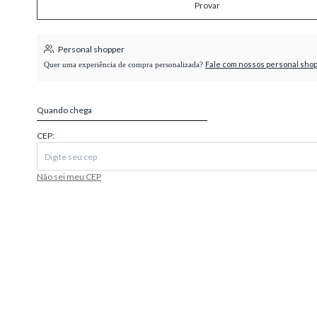
Provar
higienópolis
Personal shopper
Fale com nossos personal sho
Quer uma experiência de compra personalizada?
Quando chega
CEP:
Não sei meu CEP