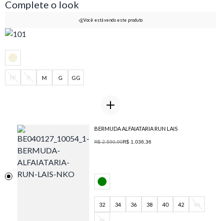
Complete o look
Você está vendo este produto
PP
P
M
G
GG
BERMUDA ALFAIATARIA RUN LAIS
R$ 2.590,90
R$ 1.036,36
32
34
36
38
40
42
44
46