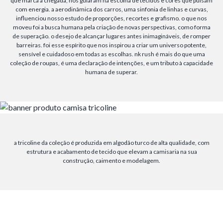
que marca a chegada, nos guiaram na escolha de tecidos e cores que pulsam
com energia. a aerodinâmica dos carros, uma sinfonia de linhas e curvas,
influenciou nosso estudo de proporções, recortes e grafismo. o que nos
moveu foi a busca humana pela criação de novas perspectivas, como forma
de superação. o desejo de alcançar lugares antes inimagináveis, de romper
barreiras. foi esse espírito que nos inspirou a criar um universo potente,
sensível e cuidadoso em todas as escolhas. nk rush é mais do que uma
coleção de roupas, é uma declaração de intenções, e um tributo à capacidade
humana de superar.
a tricoline da coleção é produzida em algodão turco de alta qualidade, com
estrutura e acabamento de tecido que elevam a camisaria na sua
construção, caimento e modelagem.