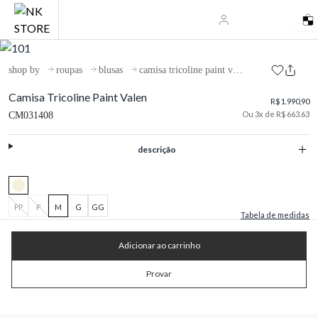
shop by
roupas
blusas
camisa tricoline paint valen
Camisa Tricoline Paint Valen
R$ 1.990,90
Ou 3x de R$ 663.63
CM031408
descrição
PP
P
M
G
GG
Tabela de medidas
Adicionar ao carrinho
Provar