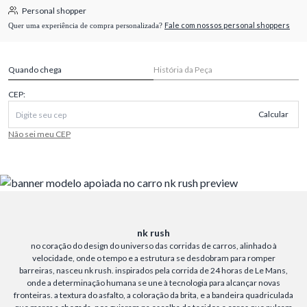
Personal shopper
Fale com nossos personal shoppers
Quer uma experiência de compra personalizada?
Quando chega
História da Peça
CEP:
Calcular
Não sei meu CEP
nk rush
no coração do design do universo das corridas de carros, alinhado à
velocidade, onde o tempo e a estrutura se desdobram para romper
barreiras, nasceu nk rush. inspirados pela corrida de 24 horas de Le Mans,
onde a determinação humana se une à tecnologia para alcançar novas
fronteiras. a textura do asfalto, a coloração da brita, e a bandeira quadriculada