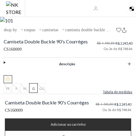
shop by
roupas
camisetas
camiseta double buckle 90's courrèges
Camiseta Double Buckle 90's Courrèges
R$ 4.490,80
•
R$ 2.245,40
Ou 3x de R$ 748.46
CS160009
descrição
PP
P
M
G
GG
Tabela de medidas
Camiseta Double Buckle 90's Courrèges
R$ 4.490,80
•
R$ 2.245,40
Ou 3x de R$ 748.46
CS160009
Adicionar ao carrinho