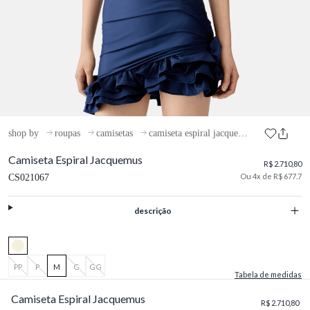
shop by
roupas
camisetas
camiseta espiral jacquemus
Camiseta Espiral Jacquemus
R$ 2.710,80
Ou 4x de R$ 677.7
CS021067
descrição
PP
P
M
G
GG
Tabela de medidas
Camiseta Espiral Jacquemus
R$ 2.710,80