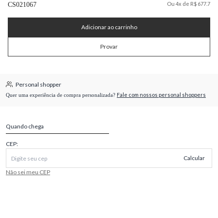
Ou 4x de R$ 677.7
CS021067
Adicionar ao carrinho
Provar
Personal shopper
Fale com nossos personal shoppers
Quer uma experiência de compra personalizada?
Quando chega
CEP:
Calcular
Não sei meu CEP