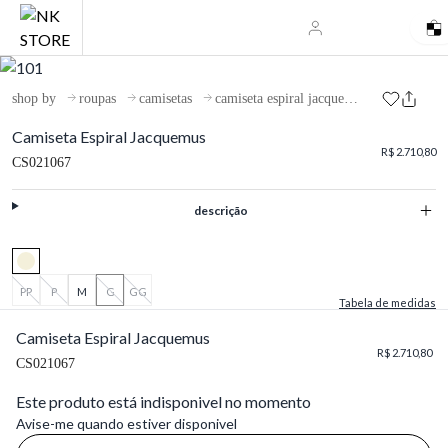
shop by
roupas
camisetas
camiseta espiral jacquemus
Camiseta Espiral Jacquemus
R$ 2.710,80
CS021067
descrição
PP
P
M
G
GG
Tabela de medidas
Camiseta Espiral Jacquemus
R$ 2.710,80
CS021067
Este produto está indisponivel no momento
Avise-me quando estiver disponivel